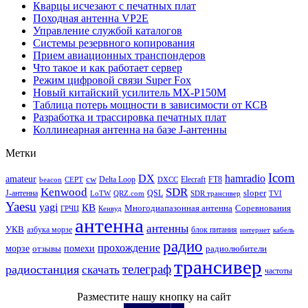
Кварцы исчезают с печатных плат
Походная антенна VP2E
Управление службой каталогов
Системы резервного копирования
Прием авиационных транспондеров
Что такое и как работает сервер
Режим цифровой связи Super Fox
Новый китайский усилитель MX-P150M
Таблица потерь мощности в зависимости от КСВ
Разработка и трассировка печатных плат
Коллинеарная антенна на базе J-антенны
Метки
Icom
DX
hamradio
amateur
cw
Delta Loop
Elecraft
FT8
beacon
CEPT
DXCC
Kenwood
SDR
sloper
J-антенна
QSL
LoTW
QRZ.com
SDR трансивер
TVI
Yaesu
yagi
КВ
Многодиапазонная антенна
Соревнования
ГРЧЦ
Кенвуд
антенна
антенны
УКВ
азбука морзе
блок питания
интернет
кабель
радио
прохождение
морзе
помехи
отзывы
радиолюбители
трансивер
телеграф
радиостанция
скачать
частоты
Разместите нашу кнопку на сайт