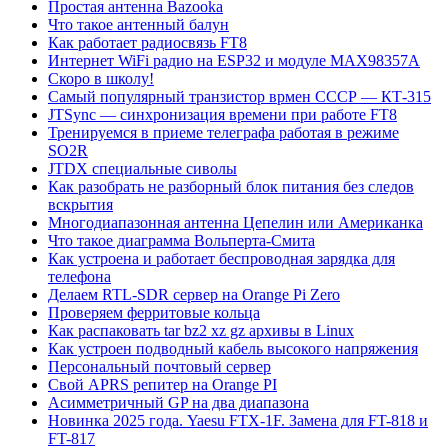
Простая антенна Bazooka
Что такое антенный балун
Как работает радиосвязь FT8
Интернет WiFi радио на ESP32 и модуле MAX98357A
Скоро в школу!
Самый популярный транзистор врмен СССР — КТ-315
JTSync — синхронизация времени при работе FT8
Тренируемся в приеме телеграфа работая в режиме
SO2R
JTDX специальные сиволы
Как разобрать не разборный блок питания без следов
вскрытия
Многодиапазонная антенна Цепелин или Американка
Что такое диаграмма Вольперта-Смита
Как устроена и работает беспроводная зарядка для
телефона
Делаем RTL-SDR сервер на Orange Pi Zero
Проверяем ферритовые кольца
Как распаковать tar bz2 xz gz архивы в Linux
Как устроен подводный кабель высокого напряжения
Персональный почтовый сервер
Свой APRS репитер на Orange PI
Асимметричный GP на два диапазона
Новинка 2025 года. Yaesu FTX-1F. Замена для FT-818 и
FT-817