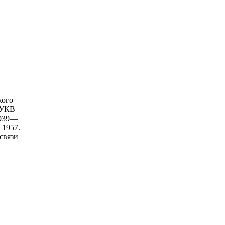
кого
 УКВ
1939—
 1957.
связи