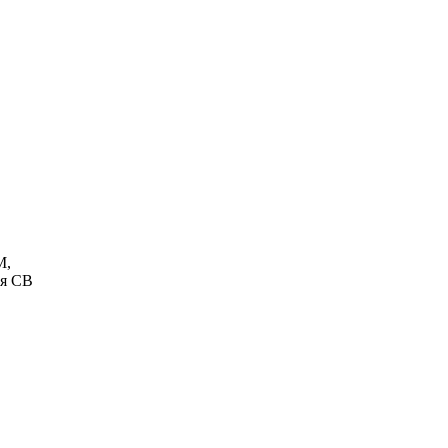
М,
ля СВ