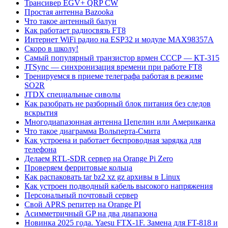
Трансивер EGV+ QRP CW
Простая антенна Bazooka
Что такое антенный балун
Как работает радиосвязь FT8
Интернет WiFi радио на ESP32 и модуле MAX98357A
Скоро в школу!
Самый популярный транзистор врмен СССР — КТ-315
JTSync — синхронизация времени при работе FT8
Тренируемся в приеме телеграфа работая в режиме
SO2R
JTDX специальные сиволы
Как разобрать не разборный блок питания без следов
вскрытия
Многодиапазонная антенна Цепелин или Американка
Что такое диаграмма Вольперта-Смита
Как устроена и работает беспроводная зарядка для
телефона
Делаем RTL-SDR сервер на Orange Pi Zero
Проверяем ферритовые кольца
Как распаковать tar bz2 xz gz архивы в Linux
Как устроен подводный кабель высокого напряжения
Персональный почтовый сервер
Свой APRS репитер на Orange PI
Асимметричный GP на два диапазона
Новинка 2025 года. Yaesu FTX-1F. Замена для FT-818 и