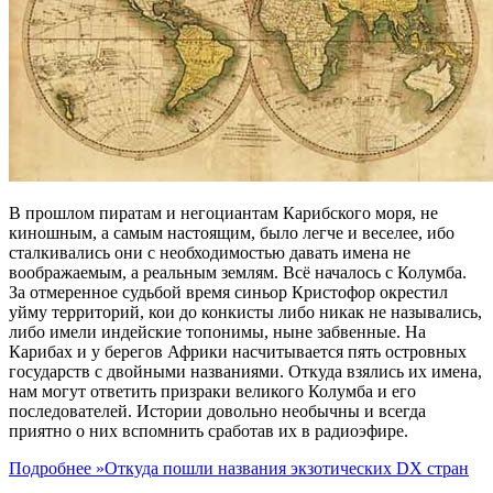
В прошлом пиратам и негоциантам Карибского моря, не
киношным, а самым настоящим, было легче и веселее, ибо
сталкивались они с необходимостью давать имена не
воображаемым, а реальным землям. Всё началось с Колумба.
За отмеренное судьбой время синьор Кристофор окрестил
уйму территорий, кои до конкисты либо никак не назывались,
либо имели индейские топонимы, ныне забвенные. На
Карибах и у берегов Африки насчитывается пять островных
государств с двойными названиями. Откуда взялись их имена,
нам могут ответить призраки великого Колумба и его
последователей. Истории довольно необычны и всегда
приятно о них вспомнить сработав их в радиоэфире.
Подробнее »
Откуда пошли названия экзотических DX стран