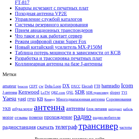
FT-817
Кварцы исчезают с печатных плат
Походная антенна VP2E
Управление службой каталогов
Системы резервного копирования
Прием авиационных транспондеров
Что такое и как работает сервер
Режим цифровой связи Super Fox
Новый китайский усилитель MX-P150M
Таблица потерь мощности в зависимости от КСВ
Разработка и трассировка печатных плат
Коллинеарная антенна на базе J-антенны
Метки
Icom
DX
hamradio
amateur
cw
Delta Loop
Elecraft
FT8
beacon
CEPT
DXCC
Kenwood
SDR
sloper
J-антенна
QSL
LoTW
QRZ.com
SDR трансивер
TVI
Yaesu
yagi
КВ
Многодиапазонная антенна
Соревнования
ГРЧЦ
Кенвуд
антенна
антенны
УКВ
азбука морзе
блок питания
интернет
кабель
радио
прохождение
морзе
помехи
отзывы
радиолюбители
трансивер
телеграф
радиостанция
скачать
частоты