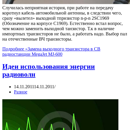
Случилась неприятная история, при работе на передачу
коротнул кабель автомобильной антенны, в следствии чего,
сразу «вылетел» выходной тпрнзистор n-p-n 2SC1969
(Обозначение на корпусе C1969). Естественно встал вопрос,
чем можно заменить выходной танзистор. Т.к в наличие
импортных транзисторов не было, а работать надо. Выбор пал
на отечественные ВЧ транзисторы.
Подробнее »
Замена выходного транзистора в CB
радиостанции MegaJet MJ-600
Идеи использования энергии
радиоволн
14.11.2011
14.11.2011
Разное