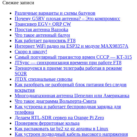
Свежие записи
Различные варианты и схемы балунов
Почему G5RV плохая антенна? – Это компромисс
Трансивер EGV+ QRP CW
Простая антенна Bazooka
Что такое антенный балун
Как работает радиосвязь FT8
Интернет WiFi радио на ESP32 и модуле MAX98357A
Скоро в школу!
Самый популярный транзистор врмен СССР — КТ-315
JTSync — синхронизация времени при работе FT8
Тренируемся в приеме телеграфа работая в режиме
SO2R
JTDX специальные сиволы
Как разобрать не разборный блок питания без следов
вскрытия
Многодиапазонная антенна Цепелин или Американка
Что такое диаграмма Вольперта-Смита
Как устроена и работает беспроводная зарядка для
телефона
Делаем RTL-SDR сервер на Orange Pi Zero
Проверяем ферритовые кольца
Как распаковать tar bz2 xz gz архивы в Linux
Как устроен подводный кабель высокого напряжения