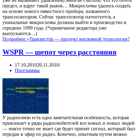
уже не вызывают удивления) Многие считали, что это почти
предел, и вдруг такой рывок… Микросхемы удалось создать
на основе нового емкостного прибора, названного
транспозитором. Сейчас транспозитор патентуется, а
уникальные микросхемы должны выйти в производство в
середине 1999 года. (*примечание редактора уже
выпускаются…)
Подробнее »
Транзистор — продукт внеземной технологии?
WSPR — шепот через расстояния
17.10.2010
20.11.2010
Программы
У радиосвязи есть одна замечательная особенность, которая
привлекает в ряды радиолюбителей все новых и новых людей
— никто точно не знает где будет принят сигнал, который был
передан в эфир по радио. Конечно, опытным путем можно