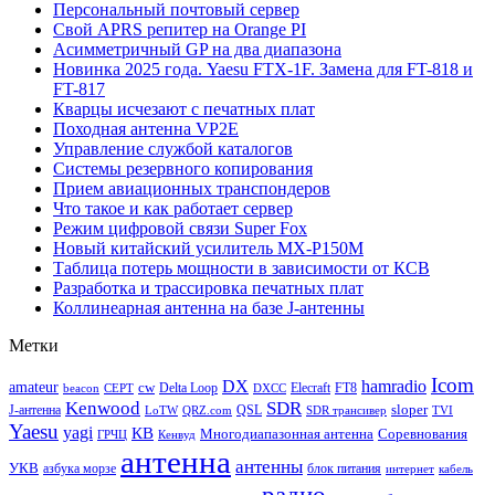
Персональный почтовый сервер
Свой APRS репитер на Orange PI
Асимметричный GP на два диапазона
Новинка 2025 года. Yaesu FTX-1F. Замена для FT-818 и
FT-817
Кварцы исчезают с печатных плат
Походная антенна VP2E
Управление службой каталогов
Системы резервного копирования
Прием авиационных транспондеров
Что такое и как работает сервер
Режим цифровой связи Super Fox
Новый китайский усилитель MX-P150M
Таблица потерь мощности в зависимости от КСВ
Разработка и трассировка печатных плат
Коллинеарная антенна на базе J-антенны
Метки
Icom
DX
hamradio
amateur
cw
Delta Loop
Elecraft
FT8
beacon
CEPT
DXCC
Kenwood
SDR
sloper
J-антенна
QSL
LoTW
QRZ.com
SDR трансивер
TVI
Yaesu
yagi
КВ
Многодиапазонная антенна
Соревнования
ГРЧЦ
Кенвуд
антенна
антенны
УКВ
азбука морзе
блок питания
интернет
кабель
радио