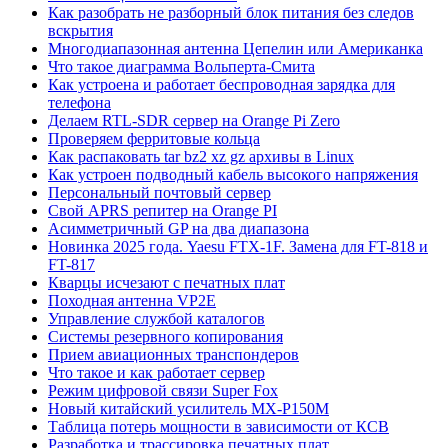
Как разобрать не разборный блок питания без следов
вскрытия
Многодиапазонная антенна Цепелин или Американка
Что такое диаграмма Вольперта-Смита
Как устроена и работает беспроводная зарядка для
телефона
Делаем RTL-SDR сервер на Orange Pi Zero
Проверяем ферритовые кольца
Как распаковать tar bz2 xz gz архивы в Linux
Как устроен подводный кабель высокого напряжения
Персональный почтовый сервер
Свой APRS репитер на Orange PI
Асимметричный GP на два диапазона
Новинка 2025 года. Yaesu FTX-1F. Замена для FT-818 и
FT-817
Кварцы исчезают с печатных плат
Походная антенна VP2E
Управление службой каталогов
Системы резервного копирования
Прием авиационных транспондеров
Что такое и как работает сервер
Режим цифровой связи Super Fox
Новый китайский усилитель MX-P150M
Таблица потерь мощности в зависимости от КСВ
Разработка и трассировка печатных плат