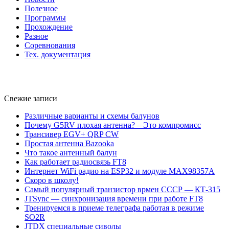
Полезное
Программы
Прохождение
Разное
Соревнования
Тех. документация
Свежие записи
Различные варианты и схемы балунов
Почему G5RV плохая антенна? – Это компромисс
Трансивер EGV+ QRP CW
Простая антенна Bazooka
Что такое антенный балун
Как работает радиосвязь FT8
Интернет WiFi радио на ESP32 и модуле MAX98357A
Скоро в школу!
Самый популярный транзистор врмен СССР — КТ-315
JTSync — синхронизация времени при работе FT8
Тренируемся в приеме телеграфа работая в режиме
SO2R
JTDX специальные сиволы