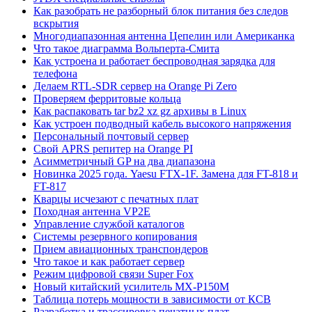
Как разобрать не разборный блок питания без следов
вскрытия
Многодиапазонная антенна Цепелин или Американка
Что такое диаграмма Вольперта-Смита
Как устроена и работает беспроводная зарядка для
телефона
Делаем RTL-SDR сервер на Orange Pi Zero
Проверяем ферритовые кольца
Как распаковать tar bz2 xz gz архивы в Linux
Как устроен подводный кабель высокого напряжения
Персональный почтовый сервер
Свой APRS репитер на Orange PI
Асимметричный GP на два диапазона
Новинка 2025 года. Yaesu FTX-1F. Замена для FT-818 и
FT-817
Кварцы исчезают с печатных плат
Походная антенна VP2E
Управление службой каталогов
Системы резервного копирования
Прием авиационных транспондеров
Что такое и как работает сервер
Режим цифровой связи Super Fox
Новый китайский усилитель MX-P150M
Таблица потерь мощности в зависимости от КСВ
Разработка и трассировка печатных плат