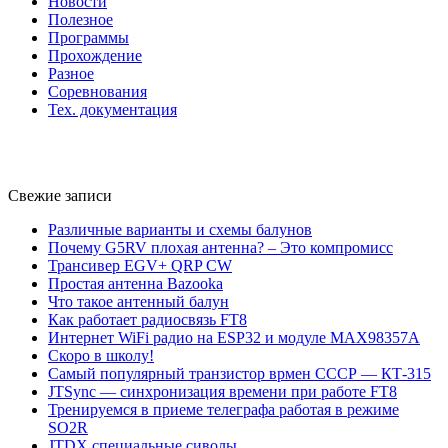
Новости
Полезное
Программы
Прохождение
Разное
Соревнования
Тех. документация
Свежие записи
Различные варианты и схемы балунов
Почему G5RV плохая антенна? – Это компромисс
Трансивер EGV+ QRP CW
Простая антенна Bazooka
Что такое антенный балун
Как работает радиосвязь FT8
Интернет WiFi радио на ESP32 и модуле MAX98357A
Скоро в школу!
Самый популярный транзистор врмен СССР — КТ-315
JTSync — синхронизация времени при работе FT8
Тренируемся в приеме телеграфа работая в режиме
SO2R
JTDX специальные сиволы