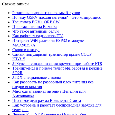
Свежие записи
Различные варианты и схемы балунов
Почему G5RV плохая антенна? – Это компромисс
Трансивер EGV+ QRP CW
Простая антенна Bazooka
Что такое антенный балун
Как работает радиосвязь FT8
Интернет WiFi радио на ESP32 и модуле
MAX98357A
Скоро в школу!
Самый популярный транзистор врмен СССР —
КТ-315
JTSync — синхронизация времени при работе FT8
Тренируемся в приеме телеграфа работая в режиме
SO2R
JTDX специальные сиволы
Как разобрать не разборный блок питания без
следов вскрытия
Многодиапазонная антенна Цепелин или
Американка
Что такое диаграмма Вольперта-Смита
Как устроена и работает беспроводная зарядка для
телефона
Делаем RTL-SDR сервер на Orange Pi Zero