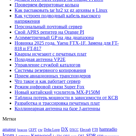
Проверяем ферритовые кольца
Как распаковать tar bz2 xz gz архивы в Linux
Как устроен подводный кабель высокого
напряжения
Персональный почтовый сервер
Свой APRS репитер на Orange PI
Асимметричный GP на два диапазона
Новинка 2025 года. Yaesu FTX-1F. Замена для FT-
818 и FT-817
Кварцы исчезают с печатных плат
Походная антенна VP2E
Управление службой каталогов
Системы резервного копирования
Прием авиационных транспондеров
Что такое и как работает сервер
Режим цифровой связи Super Fox
Новый китайский усилитель MX-P150M
Таблица потерь мощности в зависимости от КСВ
Разработка и трассировка печатных плат
Коллинеарная антенна на базе J-антенны
Метки
DX
hamradio
amateur
cw
Delta Loop
Elecraft
FT8
beacon
CEPT
DXCC
Icom
Kenwood
SDR
J-антенна
QSL