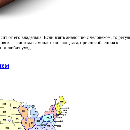
т от его владельца. Если взять аналогию с человеком, то регу
еловек — система самонастраивающаяся, приспособленная к
н и любит уход.
лем