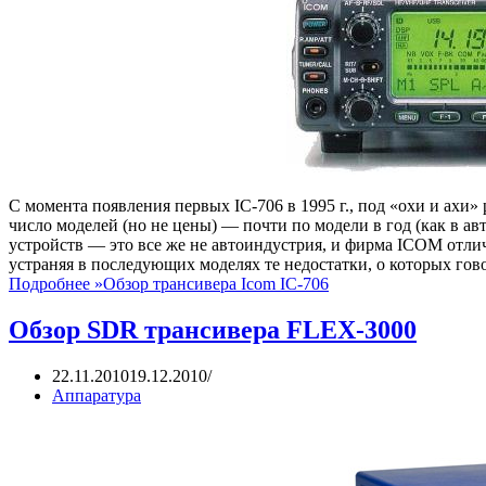
С момента появления первых IC-706 в 1995 г., под «охи и ах
число моделей (но не цены) — почти по модели в год (как в 
устройств — это все же не автоиндустрия, и фирма ICOM отлич
устраняя в последующих моделях те недостатки, о которых гов
Подробнее »
Обзор трансивера Icom IC-706
Обзор SDR трансивера FLEX-3000
22.11.2010
19.12.2010
Аппаратура