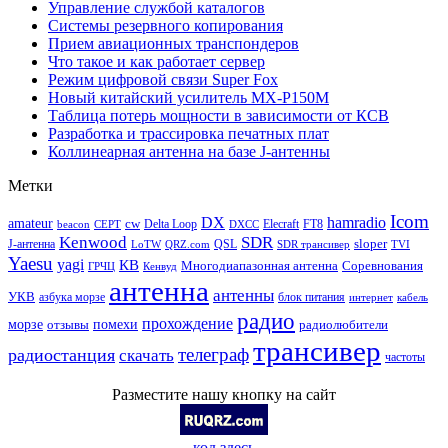
Управление службой каталогов
Системы резервного копирования
Прием авиационных транспондеров
Что такое и как работает сервер
Режим цифровой связи Super Fox
Новый китайский усилитель MX-P150M
Таблица потерь мощности в зависимости от КСВ
Разработка и трассировка печатных плат
Коллинеарная антенна на базе J-антенны
Метки
Icom
DX
hamradio
amateur
cw
Delta Loop
Elecraft
FT8
beacon
CEPT
DXCC
Kenwood
SDR
sloper
J-антенна
QSL
LoTW
QRZ.com
SDR трансивер
TVI
Yaesu
yagi
КВ
Многодиапазонная антенна
Соревнования
ГРЧЦ
Кенвуд
антенна
антенны
УКВ
азбука морзе
блок питания
интернет
кабель
радио
прохождение
морзе
помехи
отзывы
радиолюбители
трансивер
телеграф
радиостанция
скачать
частоты
Разместите нашу кнопку на сайт
код здесь