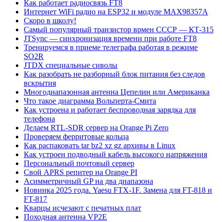
Как работает радиосвязь FT8
Интернет WiFi радио на ESP32 и модуле MAX98357A
Скоро в школу!
Самый популярный транзистор врмен СССР — КТ-315
JTSync — синхронизация времени при работе FT8
Тренируемся в приеме телеграфа работая в режиме
SO2R
JTDX специальные сиволы
Как разобрать не разборный блок питания без следов
вскрытия
Многодиапазонная антенна Цепелин или Американка
Что такое диаграмма Вольперта-Смита
Как устроена и работает беспроводная зарядка для
телефона
Делаем RTL-SDR сервер на Orange Pi Zero
Проверяем ферритовые кольца
Как распаковать tar bz2 xz gz архивы в Linux
Как устроен подводный кабель высокого напряжения
Персональный почтовый сервер
Свой APRS репитер на Orange PI
Асимметричный GP на два диапазона
Новинка 2025 года. Yaesu FTX-1F. Замена для FT-818 и
FT-817
Кварцы исчезают с печатных плат
Походная антенна VP2E